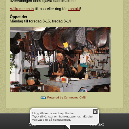
övervåningen finns själva sadelmakeriet.
Välkommen in
till oss eller ring för
kontakt
!
Öppetider
Måndag till torsdag 8-16, fredag 8-14
Powered by Connected CMS
Lägg till denna webbapplikation:
Tryck till vänster om hemknappen och därefter
välj Lägg till på hemskärmen.
Sök
Kontakt